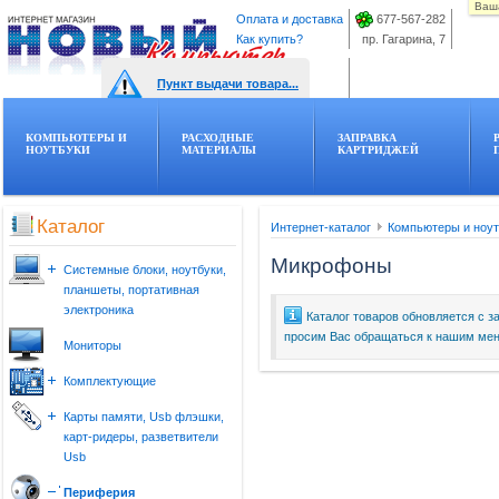
Ваша
Оплата и доставка
677-567-282
Как купить?
пр. Гагарина, 7
Пункт выдачи товара...
КОМПЬЮТЕРЫ И
РАСХОДНЫЕ
ЗАПРАВКА
НОУТБУКИ
МАТЕРИАЛЫ
КАРТРИДЖЕЙ
Каталог
Интернет-каталог
Компьютеры и ноут
Микрофоны
Системные блоки, ноутбуки,
планшеты, портативная
электроника
Каталог товаров обновляется с з
просим Вас обращаться к нашим мен
Ноутбуки
Мониторы
Планшеты
Готовые системные блоки
Комплектующие
Сумки и аксессуары для ноутбуков
Процессоры
Карты памяти, Usb флэшки,
и планшетов
Материнские платы
карт-ридеры, разветвители
Видеокарты
Usb
Жесткие диски, SSD
Карты памяти
Оперативная память
Периферия