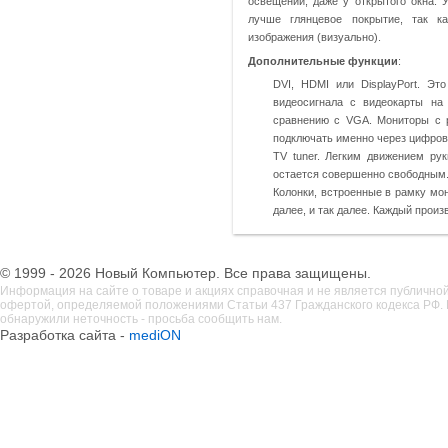
освещении, даже у открытого окна.
лучше глянцевое покрытие, так к
изображения (визуально).
Дополнительные функции
:
DVI, HDMI или DisplayPort. Э
видеосигнала с видеокарты на
сравнению с VGA. Мониторы с 
подключать именно через цифро
TV tuner. Легким движением ру
остается совершенно свободным
Колонки, встроенные в рамку мон
далее, и так далее. Каждый прои
© 1999 - 2026 Новый Компьютер. Все права защищены.
Информация на сайте о товаре и акциях справочная и не является публично
офертой, определяемой положениями Статьи 437 Гражданского кодекса РФ. 
обнаружили неточность - просьба сообщить нам.
Разработка сайта -
mediON