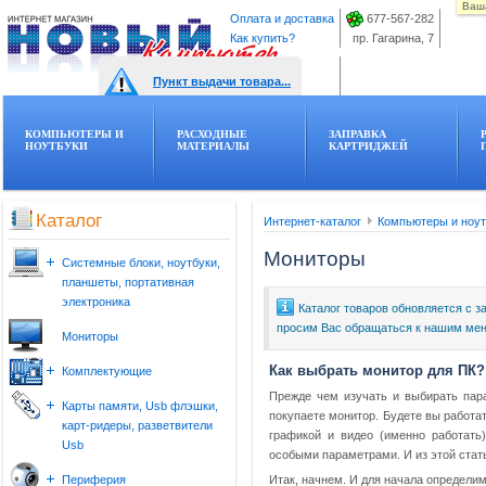
Ваша
Оплата и доставка
677-567-282
Как купить?
пр. Гагарина, 7
Пункт выдачи товара...
КОМПЬЮТЕРЫ И
РАСХОДНЫЕ
ЗАПРАВКА
НОУТБУКИ
МАТЕРИАЛЫ
КАРТРИДЖЕЙ
Каталог
Интернет-каталог
Компьютеры и ноут
Мониторы
Системные блоки, ноутбуки,
планшеты, портативная
электроника
Каталог товаров обновляется с з
просим Вас обращаться к нашим мен
Ноутбуки
Мониторы
Планшеты
Готовые системные блоки
Как выбрать монитор для ПК?
Комплектующие
Сумки и аксессуары для ноутбуков
Прежде чем изучать и выбирать пар
Процессоры
Карты памяти, Usb флэшки,
и планшетов
покупаете монитор. Будете вы работать
Материнские платы
карт-ридеры, разветвители
графикой и видео (именно работать
Видеокарты
Usb
особыми параметрами. И из этой стать
Жесткие диски, SSD
Карты памяти
Оперативная память
Периферия
Итак, начнем. И для начала определи