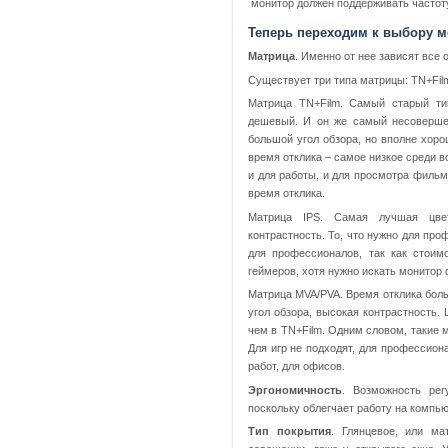
монитор должен поддерживать частоту
Теперь переходим к выбору 
Матрица
. Именно от нее зависят все
Существует три типа матрицы: TN+Film
Матрица TN+Film. Самый старый ти
дешевый. И он же самый несовершен
большой угол обзора, но вполне хоро
время отклика – самое низкое среди 
и для работы, и для просмотра фильмов
время отклика.
Матрица IPS. Самая лучшая цве
контрастность. То, что нужно для пр
для профессионалов, так как стоим
геймеров, хотя нужно искать монитор
Матрица MVA/PVA. Время отклика боль
угол обзора, высокая контрастность.
чем в TN+Film. Одним словом, такие м
Для игр не подходят, для профессион
работ, для офисов.
Эргономичность
. Возможность рег
поскольку облегчает работу на компью
Тип покрытия
. Глянцевое, или ма