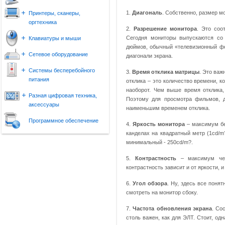
USB Flash
Корпуса и блоки питания
Web-камеры
Разветвители Usb
Диагональ
. Собственно, размер м
Принтеры, сканеры,
Оптические приводы, FDD
Джойстики, рули
Card Reader
оргтехника
Системы охлаждения
Акустические системы
Разрешение монитора
. Это соо
Звуковые карты
Принтеры
Микрофоны
Сегодня мониторы выпускаются со
Клавиатуры и мыши
Внешние HDD
Факсы, телефоны
Наушники и гарнитуры
дюймов, обычный «телевизионный фо
Клавиатуры
Проекторы и экраны.
Сетевое оборудование
TV-Tuner
диагонали экрана.
Мыши
Контроллеры
Сетевые адаптеры
Коврики
Системы бесперебойного
Время отклика матрицы
. Это важ
Аккумуляторы и зарядные
Модемы ADSL
питания
отклика – это количество времени, 
устройства
Маршрутизаторы (роутеры), точки
наоборот. Чем выше время отклика,
Источники БП
доступа
Разная цифровая техника,
Поэтому для просмотра фильмов, д
Сетевые фильтры
Коммутаторы
аксессуары
наименьшим временем отклика.
Аккумуляторные батареи
Разная автомобильная техника
Программное обеспечение
Яркость монитора
– максимум бе
Кабели
канделах на квадратный метр (1cd/m
минимальный - 250cd/m?.
Контрастность
– максимум чер
контрастность зависит и от яркости, и
Угол обзора
. Ну, здесь все поня
смотреть на монитор сбоку.
Частота обновления экрана
. Со
столь важен, как для ЭЛТ. Стоит, од