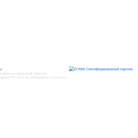
ы.
е является публичной офертой,
декса РФ. Если вы обнаружили неточность -