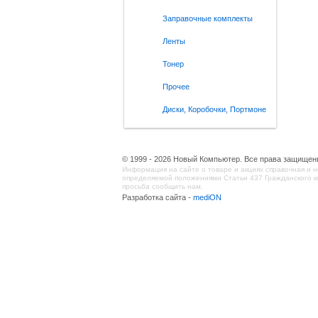
Заправочные комплекты
Ленты
Тонер
Прочее
Диски, Коробочки, Портмоне
© 1999 - 2026 Новый Компьютер. Все права защищен
Информация на сайте о товаре и акциях справочная и н
определяемой положениями Статьи 437 Гражданского ко
просьба сообщить нам.
Разработка сайта -
mediON